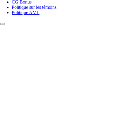
CG Bonus
Politique sur les témoins
Politique AML