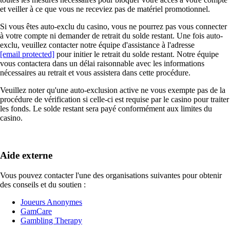
et veiller à ce que vous ne receviez pas de matériel promotionnel.
Si vous êtes auto-exclu du casino, vous ne pourrez pas vous connecter
à votre compte ni demander de retrait du solde restant. Une fois auto-
exclu, veuillez contacter notre équipe d'assistance à l'adresse
[email protected]
pour initier le retrait du solde restant. Notre équipe
vous contactera dans un délai raisonnable avec les informations
nécessaires au retrait et vous assistera dans cette procédure.
Veuillez noter qu'une auto-exclusion active ne vous exempte pas de la
procédure de vérification si celle-ci est requise par le casino pour traiter
les fonds. Le solde restant sera payé conformément aux limites du
casino.
Aide externe
Vous pouvez contacter l'une des organisations suivantes pour obtenir
des conseils et du soutien :
Joueurs Anonymes
GamCare
Gambling Therapy