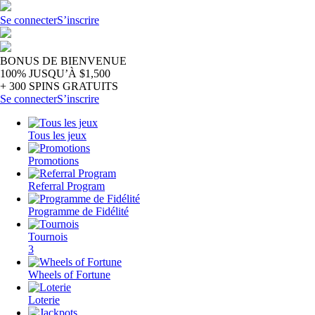
Se connecter
S’inscrire
BONUS DE BIENVENUE
100%
JUSQU’À
$1,500
+ 300 SPINS GRATUITS
Se connecter
S’inscrire
Tous les jeux
Promotions
Referral Program
Programme de Fidélité
Tournois
3
Wheels of Fortune
Loterie