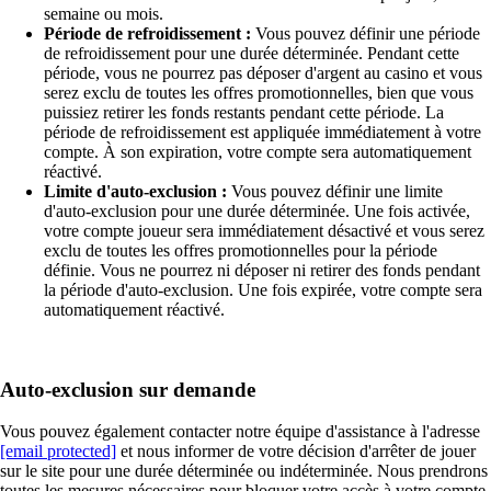
semaine ou mois.
Période de refroidissement :
Vous pouvez définir une période
de refroidissement pour une durée déterminée. Pendant cette
période, vous ne pourrez pas déposer d'argent au casino et vous
serez exclu de toutes les offres promotionnelles, bien que vous
puissiez retirer les fonds restants pendant cette période. La
période de refroidissement est appliquée immédiatement à votre
compte. À son expiration, votre compte sera automatiquement
réactivé.
Limite d'auto-exclusion :
Vous pouvez définir une limite
d'auto-exclusion pour une durée déterminée. Une fois activée,
votre compte joueur sera immédiatement désactivé et vous serez
exclu de toutes les offres promotionnelles pour la période
définie. Vous ne pourrez ni déposer ni retirer des fonds pendant
la période d'auto-exclusion. Une fois expirée, votre compte sera
automatiquement réactivé.
Auto-exclusion sur demande
Vous pouvez également contacter notre équipe d'assistance à l'adresse
[email protected]
et nous informer de votre décision d'arrêter de jouer
sur le site pour une durée déterminée ou indéterminée. Nous prendrons
toutes les mesures nécessaires pour bloquer votre accès à votre compte