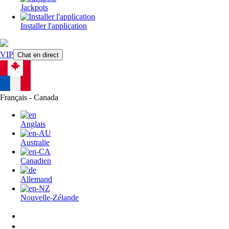
Jackpots
Installer l'application
VIP
Chat en direct
Français - Canada
Anglais
Australie
Canadien
Allemand
Nouvelle-Zélande