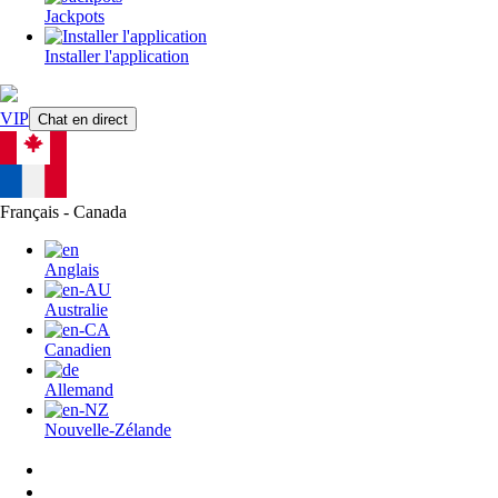
Jackpots
Installer l'application
VIP
Chat en direct
Français - Canada
Anglais
Australie
Canadien
Allemand
Nouvelle-Zélande