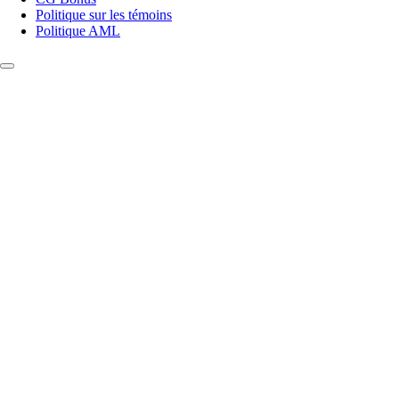
Politique sur les témoins
Politique AML