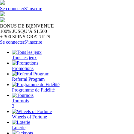
Se connecter
S’inscrire
BONUS DE BIENVENUE
100%
JUSQU’À
$1,500
+ 300 SPINS GRATUITS
Se connecter
S’inscrire
Tous les jeux
Promotions
Referral Program
Programme de Fidélité
Tournois
3
Wheels of Fortune
Loterie