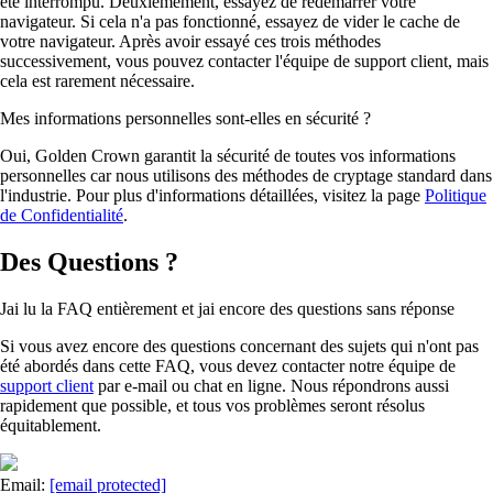
été interrompu. Deuxièmement, essayez de redémarrer votre
navigateur. Si cela n'a pas fonctionné, essayez de vider le cache de
votre navigateur. Après avoir essayé ces trois méthodes
successivement, vous pouvez contacter l'équipe de support client, mais
cela est rarement nécessaire.
Mes informations personnelles sont-elles en sécurité ?
Oui, Golden Crown garantit la sécurité de toutes vos informations
personnelles car nous utilisons des méthodes de cryptage standard dans
l'industrie. Pour plus d'informations détaillées, visitez la page
Politique
de Confidentialité
.
Des Questions ?
Jai lu la FAQ entièrement et jai encore des questions sans réponse
Si vous avez encore des questions concernant des sujets qui n'ont pas
été abordés dans cette FAQ, vous devez contacter notre équipe de
support client
par e-mail ou chat en ligne. Nous répondrons aussi
rapidement que possible, et tous vos problèmes seront résolus
équitablement.
Email:
[email protected]