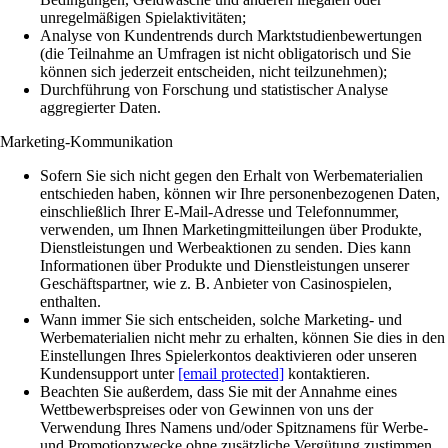
unregelmäßigen Spielaktivitäten;
Analyse von Kundentrends durch Marktstudienbewertungen
(die Teilnahme an Umfragen ist nicht obligatorisch und Sie
können sich jederzeit entscheiden, nicht teilzunehmen);
Durchführung von Forschung und statistischer Analyse
aggregierter Daten.
Marketing-Kommunikation
Sofern Sie sich nicht gegen den Erhalt von Werbematerialien
entschieden haben, können wir Ihre personenbezogenen Daten,
einschließlich Ihrer E-Mail-Adresse und Telefonnummer,
verwenden, um Ihnen Marketingmitteilungen über Produkte,
Dienstleistungen und Werbeaktionen zu senden. Dies kann
Informationen über Produkte und Dienstleistungen unserer
Geschäftspartner, wie z. B. Anbieter von Casinospielen,
enthalten.
Wann immer Sie sich entscheiden, solche Marketing- und
Werbematerialien nicht mehr zu erhalten, können Sie dies in den
Einstellungen Ihres Spielerkontos deaktivieren oder unseren
Kundensupport unter
[email protected]
kontaktieren.
Beachten Sie außerdem, dass Sie mit der Annahme eines
Wettbewerbspreises oder von Gewinnen von uns der
Verwendung Ihres Namens und/oder Spitznamens für Werbe-
und Promotionzwecke ohne zusätzliche Vergütung zustimmen,