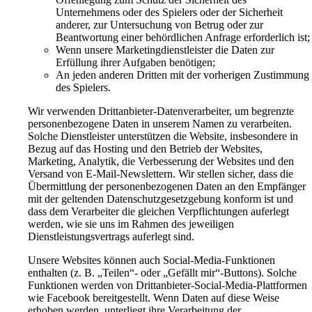
Unternehmens oder des Spielers oder der Sicherheit
anderer, zur Untersuchung von Betrug oder zur
Beantwortung einer behördlichen Anfrage erforderlich ist;
Wenn unsere Marketingdienstleister die Daten zur
Erfüllung ihrer Aufgaben benötigen;
An jeden anderen Dritten mit der vorherigen Zustimmung
des Spielers.
Wir verwenden Drittanbieter-Datenverarbeiter, um begrenzte
personenbezogene Daten in unserem Namen zu verarbeiten.
Solche Dienstleister unterstützen die Website, insbesondere in
Bezug auf das Hosting und den Betrieb der Websites,
Marketing, Analytik, die Verbesserung der Websites und den
Versand von E-Mail-Newslettern. Wir stellen sicher, dass die
Übermittlung der personenbezogenen Daten an den Empfänger
mit der geltenden Datenschutzgesetzgebung konform ist und
dass dem Verarbeiter die gleichen Verpflichtungen auferlegt
werden, wie sie uns im Rahmen des jeweiligen
Dienstleistungsvertrags auferlegt sind.
Unsere Websites können auch Social-Media-Funktionen
enthalten (z. B. „Teilen“- oder „Gefällt mir“-Buttons). Solche
Funktionen werden von Drittanbieter-Social-Media-Plattformen
wie Facebook bereitgestellt. Wenn Daten auf diese Weise
erhoben werden, unterliegt ihre Verarbeitung der