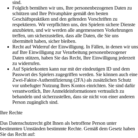
sind.
Folglich bemühen wir uns, Ihre personenbezogenen Daten zu
schützen und Ihre Privatsphäre gemäß den besten
Geschäftspraktiken und den geltenden Vorschriften zu
respektieren. Wir verpflichten uns, den Spielern sichere Dienste
anzubieten, und wir werden alle angemessenen Vorkehrungen
treffen, um sicherzustellen, dass alle Daten, die Sie uns
übermittelt haben, sicher bleiben.
Recht auf Widerruf der Einwilligung. In Fällen, in denen wir uns
auf Ihre Einwilligung zur Verarbeitung personenbezogener
Daten stützen, haben Sie das Recht, Ihre Einwilligung jederzeit
zu widerrufen.
Auf Spielerkonten kann nur mit der eindeutigen ID und dem
Passwort des Spielers zugegriffen werden. Sie können auch eine
Zwei-Faktor-Authentifizierung (2FA) als zusätzlichen Schutz
vor unbefugter Nutzung Ihres Kontos einrichten. Sie sind dafür
verantwortlich, Ihre Anmeldeinformationen vertraulich zu
behandeln und sicherzustellen, dass sie nicht von einer anderen
Person zugänglich sind.
Ihre Rechte
Das Datenschutzrecht gibt Ihnen als betroffene Person unter
bestimmten Umständen bestimmte Rechte. Gemäß dem Gesetz haben
Sie das Recht auf: