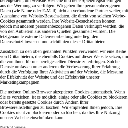
bereitgestellt, um Website-Besuche und neue Spielerregistrierungen
aus der Werbung zu verfolgen. Wir geben Ihre personenbezogenen
Daten (wie Name oder E-Mail) nicht an verbundene Partner weiter, mit
Ausnahme von Website-Besuchsdaten, die direkt von solchen Werbe-
Cookies gesammelt werden. Ihre Website-Besuchsdaten können
jedoch mit anderen personenbezogenen Daten verknüpft werden, die
von den Anbietern aus anderen Quellen gesammelt wurden. Die
letztgenannte externe Datenverarbeitung unterliegt den
Datenschutzhinweisen und -richtlinien dieser Drittanbieter.
Zusätzlich zu den oben genannten Punkten verwenden wir eine Reihe
von Drittanbietern, die ebenfalls Cookies auf dieser Website setzen, um
die von ihnen für uns bereitgestellten Dienste zu erbringen. Solche
Dienste umfassen unter anderem die Verbesserung Ihrer Erfahrung
durch die Verfolgung Ihrer Aktivitäten auf der Website, die Messung
der Effektivität der Website und der Effektivität unserer
Marketingkampagnen.
Die meisten Online-Browser akzeptieren Cookies automatisch. Wenn
Sie es vorziehen, ist es möglich, einige oder alle Cookies zu blockieren
oder bereits gesetzte Cookies durch Ändern Ihrer
Browsereinstellungen zu löschen. Wir empfehlen Ihnen jedoch, Ihre
Cookies nicht zu blockieren oder zu löschen, da dies Ihre Nutzung
unserer Website einschränken kann.
NetEnt-Spiele