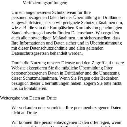
Verifizierungsprüfungen;
Um ein angemessenes Schutzniveau für Ihre
personenbezogenen Daten bei der Übermittlung in Drittländer
zu gewährleisten, setzen wir geeignete Schutzmaßnahmen um,
wie z. B. die von der Europäischen Kommission genehmigten
Standardvertragsklauseln für den Datenschutz. Wir ergreifen
auch alle notwendigen Maßnahmen, um sicherzustellen, dass
Ihre Informationen und Daten sicher und in Übereinstimmung
mit dieser Datenschutzrichtlinie und allen geltenden
Datenschutzgesetzen behandelt werden.
Durch die Nutzung unserer Dienste und den Zugriff auf unsere
Website akzeptieren Sie die mögliche Übermittlung Ihrer
personenbezogenen Daten in Drittländer und die Umsetzung
dieser Schutzmaßnahmen. Wenn Sie Fragen oder Bedenken
bezüglich dieser Übermittlungen haben, zögern Sie bitte nicht,
uns zu kontaktieren.
Weitergabe von Daten an Dritte
Wir verkaufen oder vermieten Ihre personenbezogenen Daten
nicht an Dritte.
Wir können Ihre personenbezogenen Daten offenlegen, wenn