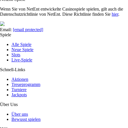
Wenn Sie von NetEnt entwickelte Casinospiele spielen, gilt auch die
Datenschutzrichtlinie von NetEnt. Diese Richtlinie finden Sie
hier
.
Email:
[email protected]
Spiele
Alle Spiele
Neue Spiele
Slots
Live-Spiele
Schnell-Links
Aktionen
Treueprogramm
Turniere
Jackpots
Über Uns
Über uns
Bewusst spielen