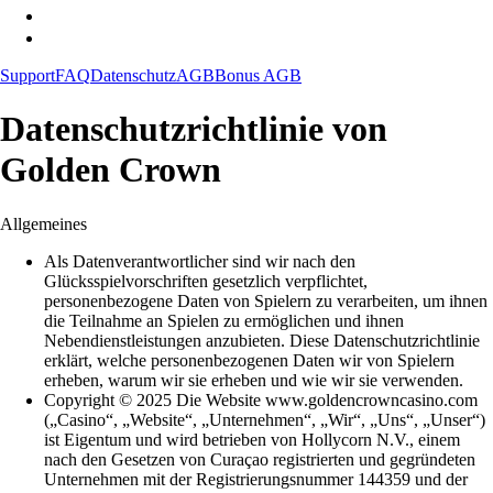
Support
FAQ
Datenschutz
AGB
Bonus AGB
Datenschutzrichtlinie von
Golden Crown
Allgemeines
Als Datenverantwortlicher sind wir nach den
Glücksspielvorschriften gesetzlich verpflichtet,
personenbezogene Daten von Spielern zu verarbeiten, um ihnen
die Teilnahme an Spielen zu ermöglichen und ihnen
Nebendienstleistungen anzubieten. Diese Datenschutzrichtlinie
erklärt, welche personenbezogenen Daten wir von Spielern
erheben, warum wir sie erheben und wie wir sie verwenden.
Copyright © 2025 Die Website www.goldencrowncasino.com
(„Casino“, „Website“, „Unternehmen“, „Wir“, „Uns“, „Unser“)
ist Eigentum und wird betrieben von Hollycorn N.V., einem
nach den Gesetzen von Curaçao registrierten und gegründeten
Unternehmen mit der Registrierungsnummer 144359 und der