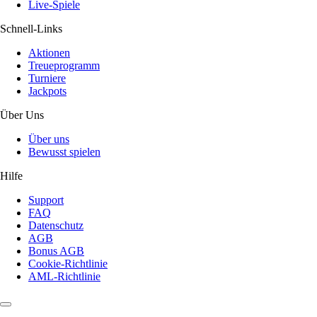
Live-Spiele
Schnell-Links
Aktionen
Treueprogramm
Turniere
Jackpots
Über Uns
Über uns
Bewusst spielen
Hilfe
Support
FAQ
Datenschutz
AGB
Bonus AGB
Cookie-Richtlinie
AML-Richtlinie