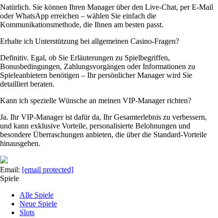
Natürlich. Sie können Ihren Manager über den Live-Chat, per E-Mail
oder WhatsApp erreichen – wählen Sie einfach die
Kommunikationsmethode, die Ihnen am besten passt.
Erhalte ich Unterstützung bei allgemeinen Casino-Fragen?
Definitiv. Egal, ob Sie Erläuterungen zu Spielbegriffen,
Bonusbedingungen, Zahlungsvorgängen oder Informationen zu
Spieleanbietern benötigen – Ihr persönlicher Manager wird Sie
detailliert beraten.
Kann ich spezielle Wünsche an meinen VIP-Manager richten?
Ja. Ihr VIP-Manager ist dafür da, Ihr Gesamterlebnis zu verbessern,
und kann exklusive Vorteile, personalisierte Belohnungen und
besondere Überraschungen anbieten, die über die Standard-Vorteile
hinausgehen.
Email:
[email protected]
Spiele
Alle Spiele
Neue Spiele
Slots