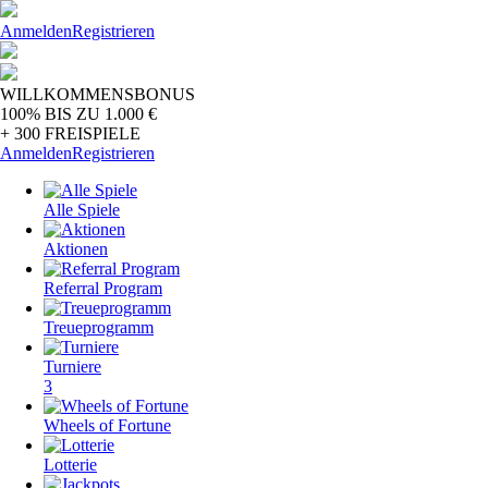
Anmelden
Registrieren
WILLKOMMENSBONUS
100%
BIS ZU
1.000 €
+ 300 FREISPIELE
Anmelden
Registrieren
Alle Spiele
Aktionen
Referral Program
Treueprogramm
Turniere
3
Wheels of Fortune
Lotterie