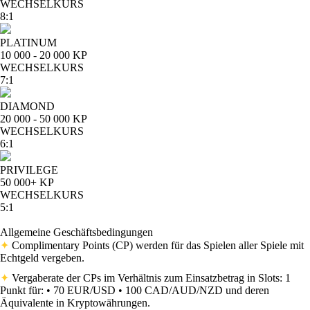
WECHSELKURS
8:1
PLATINUM
10 000 - 20 000 KP
WECHSELKURS
7:1
DIAMOND
20 000 - 50 000 KP
WECHSELKURS
6:1
PRIVILEGE
50 000+ KP
WECHSELKURS
5:1
Allgemeine Geschäftsbedingungen
✦
Complimentary Points (CP) werden für das Spielen aller Spiele mit
Echtgeld vergeben.
✦
Vergaberate der CPs im Verhältnis zum Einsatzbetrag in Slots: 1
Punkt für: • 70 EUR/USD • 100 CAD/AUD/NZD und deren
Äquivalente in Kryptowährungen.