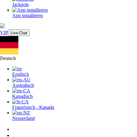
Jackpots
App installieren
VIP
Live-Chat
Deutsch
Englisch
Australisch
Kanadisch
Französisch - Kanada
Neuseeland